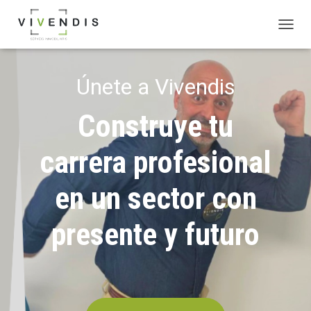
C
A
M
B
Únete a Vivendis
I
A
Construye tu
R
M
O
carrera profesional
D
O
D
en un sector con
E
N
A
presente y futuro
V
E
G
A
C
I