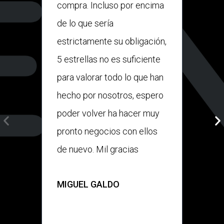
compra. Incluso por encima
tuvié
de lo que sería
nos a
estrictamente su obligación,
de la
5 estrellas no es suficiente
encar
para valorar todo lo que han
gesti
hecho por nosotros, espero
sumin
poder volver ha hacer muy
todo
pronto negocios con ellos
ayuda
de nuevo. Mil gracias
proce
más 
MIGUEL GALDO
que 
tiemp
hasta